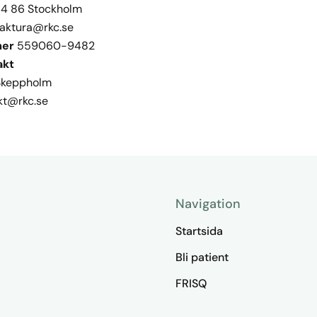
14 86 Stockholm
aktura@rkc.se
mer
559060-9482
akt
Skeppholm
kt@rkc.se
Navigation
Startsida
Bli patient
FRISQ