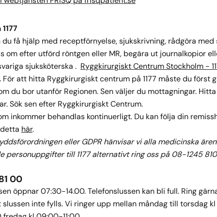
i webtjänsten FRISQ på frisqpatient.se
 1177
n du få hjälp med receptförnyelse, sjukskrivning, rådgöra med 
 om efter utförd röntgen eller MR, begära ut journalkopior ell
svariga sjuksköterska .
Ryggkirurgiskt Centrum Stockholm - 1
.
För att hitta Ryggkirurgiskt centrum på 1177 måste du först gå
m du bor utanför Regionen. Sen väljer du mottagningar. Hitta el
r. Sök sen efter Ryggkirurgiskt Centrum.
m inkommer behandlas kontinuerligt. Du kan följa din remissha
 detta
här
.
yddsförordningen eller GDPR hänvisar vi alla medicinska ären
 personuppgifter till 1177 alternativt ring oss på 08-1245 8100
81 00
en öppnar 07:30-14.00. Telefonslussen kan bli full. Ring gärna 
 slussen inte fylls. Vi ringer upp mellan måndag till torsdag k
 fredag kl 09:00-11:00.