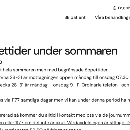
Englis
Bli patient
Våra behandling
ttider under sommaren
O
et hela sommaren men med begränsade öppettider.
orna 28-31 är mottagningen öppen måndag till onsdag 07:30 
vecka 28-31 är måndag – onsdag 9- 11. Ordinarie telefon- och
ss via 1177 samtliga dagar men vi kan under denna period ha 
rerad så kommer du alltid i kontakt med oss via de journumme
en eller 1177 om det inte är akut. Vårdavdelningen är stängd. D