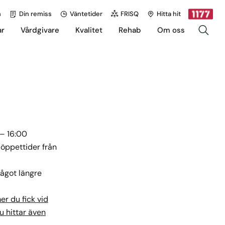
h
Din remiss
Väntetider
FRISQ
Hitta hit
ar
Vårdgivare
Kvalitet
Rehab
Om oss
– 16:00
 öppettider från
något längre
r du fick vid
u hittar även