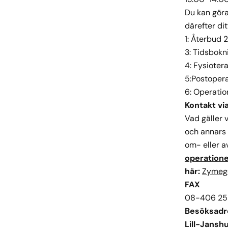
Du kan göra
därefter dit
1: Återbud 
3: Tidsbokn
4: Fysioter
5:Postopera
6: Operatio
Kontakt v
Vad gäller 
och annars 
om- eller a
operation
här:
Zymeg
FAX
08-406 25 3
Besöksadre
Lill-Jansh