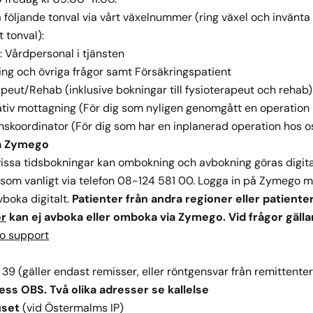
 följande tonval via vårt växelnummer (ring växel och invänta 
t tonval):
2: Vårdpersonal i tjänsten
ing och övriga frågor samt Försäkringspatient
apeut/Rehab (inklusive bokningar till fysioterapeut och rehab)
tiv mottagning (För dig som nyligen genomgått en operation 
nskoordinator (För dig som har en inplanerad operation hos o
ia Zymego
vissa tidsbokningar kan ombokning och avbokning göras digit
som vanligt via telefon 08-124 581 00. Logga in på Zymego m
vboka digitalt.
Patienter från andra regioner eller patient
er
kan ej avboka eller omboka via Zymego. Vid frågor gäll
o support
9 (gäller endast remisser, eller röntgensvar från remittenter
ss OBS. Två olika adresser se kallelse
uset
(vid Östermalms IP)