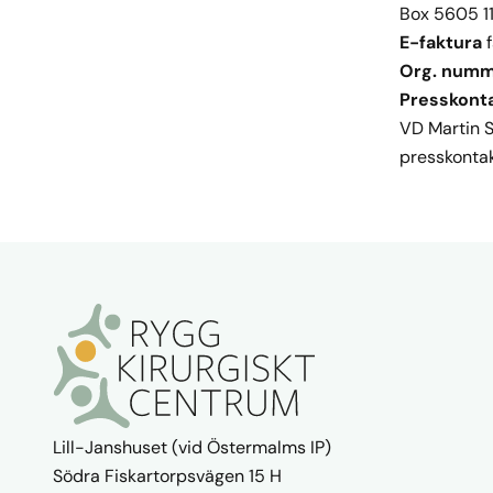
Box 5605 1
E-faktura
f
Org. num
Presskont
VD Martin 
presskonta
Lill-Janshuset (vid Östermalms IP)

Södra Fiskartorpsvägen 15 H
