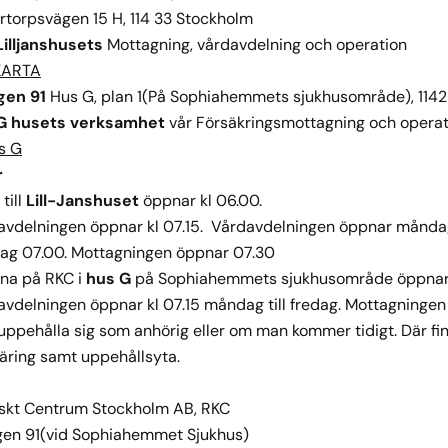
rtorpsvägen 15 H, 114 33 Stockholm
Lilljanshusets
Mottagning, vårdavdelning och operation
KARTA
gen 91
Hus G, plan 1(På Sophiahemmets sjukhusområde), 114
 G husets verksamhet
vår Försäkringsmottagning och operat
us G
r
till
Lill-Janshuset
öppnar kl 06.00.
avdelningen öppnar kl 07.15. Vårdavdelningen öppnar månda
dag 07.00. Mottagningen öppnar 07.30
rna på RKC i
hus G
på Sophiahemmets sjukhusområde öppnar
vdelningen öppnar kl 07.15 måndag till fredag. Mottagningen
ppehålla sig som anhörig eller om man kommer tidigt. Där fi
täring samt uppehållsyta.
iskt Centrum Stockholm AB, RKC
ägen 91(vid Sophiahemmet Sjukhus)