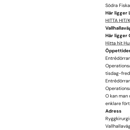
Södra Fiska
Här ligger 
HITTA HIT/
Vallhallavä
Här ligger
Hitta hit H
Öppettide
Entrédörrar 
Operations
tisdag-fre
Entrédörra
Operationsa
O kan man u
enklare för
Adress
Ryggkirurg
Vallhallav