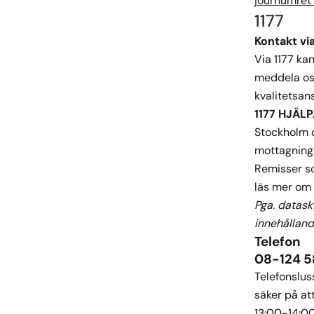
journumret 
1177
Kontakt via
Via 1177 ka
meddela oss
kvalitetsan
1177 HJÄLP
Stockholm o
mottagninga
Remisser so
läs mer om
Pga.
datask
innehållande
Telefon
08-124 5
Telefonsluss
säker på att
13:00-14:00