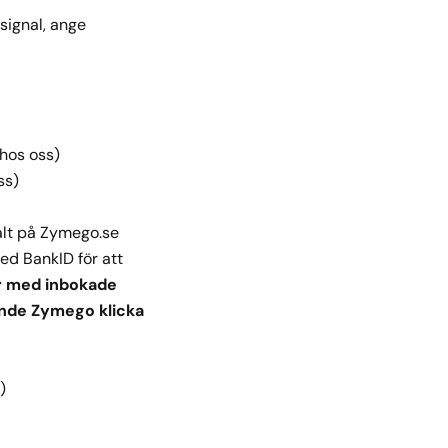
signal, ange
hos oss)
ss)
alt på Zymego.se
ed BankID för att
er med inbokade
ande Zymego klicka
)