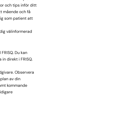
r och tips inför ditt
itt mående och få
 dig som patient att
 dig välinformerad
l FRISQ. Du kan
in direkt i FRISQ.
rdgivare. Observera
splan av din
n samt kommande
tidigare