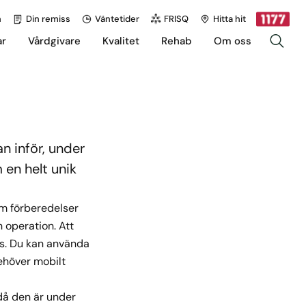
h
Din remiss
Väntetider
FRISQ
Hitta hit
ar
Vårdgivare
Kvalitet
Rehab
Om oss
an inför, under
 en helt unik
 om förberedelser
n operation. Att
sms. Du kan använda
behöver mobilt
 då den är under