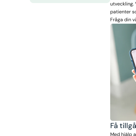
utveckling.
patienter s
Fråga din v
Få tillg
Med hjälp av