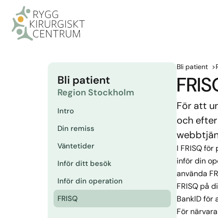
Bli patient
FRIS
Bli patient
Region Stockholm
För att u
Intro
och efter
Din remiss
webbtjän
Väntetider
I FRISQ för 
inför din o
Inför ditt besök
använda FRI
Inför din operation
FRISQ på di
FRISQ
BankID för 
För närvara