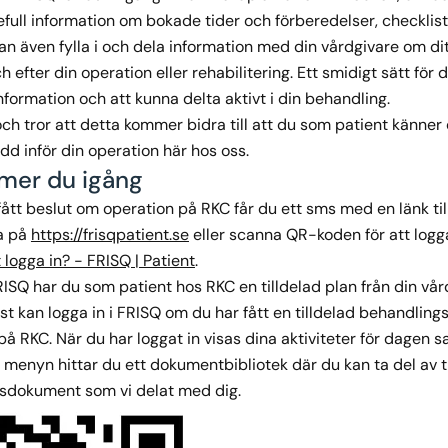
efull information om bokade tider och förberedelser, checklisto
an även fylla i och dela information med din vårdgivare om d
ch efter din operation eller rehabilitering. Ett smidigt sätt för
nformation och att kunna delta aktivt i din behandling.
ch tror att detta kommer bidra till att du som patient känner
dd inför din operation här hos oss.
mer du igång
fått beslut om operation på RKC får du ett sms med en länk til
ka på
https://frisqpatient.se
eller scanna QR-koden för att logga 
 logga in? - FRISQ | Patient
.
FRISQ har du som patient hos RKC en tilldelad plan från din vå
st kan logga in i FRISQ om du har fått en tilldelad behandling
på RKC. När du har loggat in visas dina aktiviteter för dage
. I menyn hittar du ett dokumentbibliotek där du kan ta del av 
nsdokument som vi delat med dig.